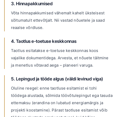
3. Hinnapakkumised
Võta hinnapakkumised vähemalt kahelt üksteisest
sõltumatult ettevõtjalt. Nii vastad nõuetele ja saad
reaalse võrdluse.
4. Taotlus e-toetuse keskkonnas
Taotlus esitatakse e-toetuse keskkonnas koos
vajalike dokumentidega. Arvesta, et nõuete täitmine
ja menetlus võtavad aega – planeeri varuga.
5. Lepingud ja tööde algus (väldi levinud viga)
Oluline reegel: enne taotluse esitamist ei tohi
töödega alustada, sõlmida töövõtulepingut ega tasuda
ettemaksu (erandina on lubatud energiamärgis ja
projekti koostamine). Pärast taotluse esitamist võib