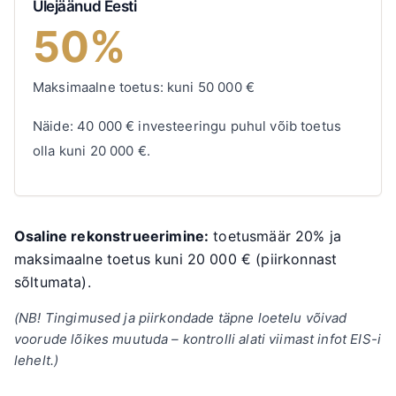
Ülejäänud Eesti
50%
Maksimaalne toetus: kuni
50 000
€
Näide:
40 000
€
investeeringu puhul võib toetus
olla kuni
20 000
€
.
Osaline rekonstrueerimine:
toetusmäär 20% ja
maksimaalne toetus kuni
20 000
€
(piirkonnast
sõltumata).
(NB! Tingimused ja piirkondade täpne loetelu võivad
voorude lõikes muutuda – kontrolli alati viimast infot EIS-i
lehelt.)