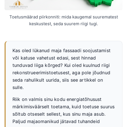
Toetusmäärad piirkonniti: mida kaugemal suurematest
keskustest, seda suurem riigi tugi.
Kas oled lükanud maja fassaadi soojustamist
või katuse vahetust edasi, sest hinnad
tunduvad liiga kõrged? Kui oled kuulnud riigi
rekonstrueerimistoetusest, aga pole jõudnud
seda rahulikult uurida, siis see artikkel on
sulle.
Riik on valmis sinu kodu energiatõhusust
märkimisväärselt toetama, kuid toetuse suurus
sõltub otseselt sellest, kus sinu maja asub.
Paljud majaomanikud jätavad tuhandeid