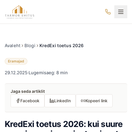
Hüppa põhisisu juurde
Tarmor Ehitus
Avaleht
Blogi
KredExi toetus 2026
Eramajad
29.12.2025
·
Lugemisaeg: 8 min
Jaga seda artiklit
Facebook
LinkedIn
Kopeeri link
KredExi toetus 2026: kui suure