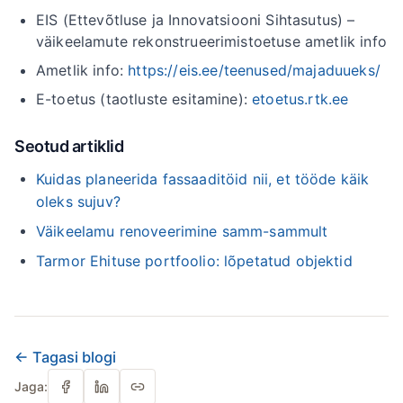
EIS (Ettevõtluse ja Innovatsiooni Sihtasutus) –
väikeelamute rekonstrueerimistoetuse ametlik info
Ametlik info:
https://eis.ee/teenused/majaduueks/
E-toetus (taotluste esitamine):
etoetus.rtk.ee
Seotud artiklid
Kuidas planeerida fassaaditöid nii, et tööde käik
oleks sujuv?
Väikeelamu renoveerimine samm-sammult
Tarmor Ehituse portfoolio: lõpetatud objektid
← Tagasi blogi
Jaga: