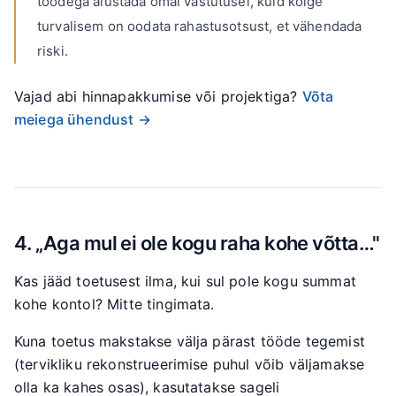
töödega alustada omal vastutusel, kuid kõige
turvalisem on oodata rahastusotsust, et vähendada
riski.
Vajad abi hinnapakkumise või projektiga?
Võta
meiega ühendust →
4. „Aga mul ei ole kogu raha kohe võtta…"
Kas jääd toetusest ilma, kui sul pole kogu summat
kohe kontol? Mitte tingimata.
Kuna toetus makstakse välja pärast tööde tegemist
(tervikliku rekonstrueerimise puhul võib väljamakse
olla ka kahes osas), kasutatakse sageli