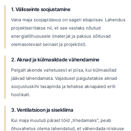
1. Välisseinte soojustamine
Vana maja soojapidavus on sageli ebapiisav. Lahendus
projekteeritakse nii, et see vastaks nõutud
energiatõhususele (materjal ja paksus sõltuvad
olemasolevast seinast ja projektist).
2. Aknad ja külmasildade vähendamine
Pelgalt akende vahetusest ei piisa, kui külmasillad
jäävad lahendamata. Vajadusel paigutatakse aknad
soojustuskihi tasapinda ja tehakse aknapaled eriti
hoolikalt.
3. Ventilatsioon ja sisekliima
Kui maja muutub pärast töid „tihedamaks", peab
õhuvahetus olema lahendatud, et vähendada niiskuse