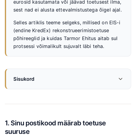
eurosid kasutamata või jäävad toetusest ilma,
sest nad ei alusta ettevalmistustega õigel ajal.
Selles artiklis teeme selgeks, millised on EIS-i
(endine KredEx) rekonstrueerimistoetuse
põhireeglid ja kuidas Tarmor Ehitus aitab sul
protsessi võimalikult sujuvalt läbi teha.
Sisukord
1. Sinu postikood määrab toetuse
suuruse