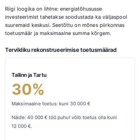
Riigi loogika on lihtne: energiatõhususse
investeerimist tahetakse soodustada ka väljaspool
suuremaid keskusi. Seetõttu on mõnes piirkonnas
toetusmäär ja maksimaalne summa kõrgem.
Tervikliku rekonstrueerimise toetusmäärad
Tallinn ja Tartu
30%
Maksimaalne toetus: kuni
30 000
€
Näide:
40 000
€
töö puhul võib toetus olla kuni
12 000
€
.