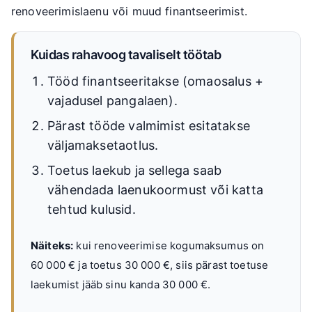
renoveerimislaenu või muud finantseerimist.
Kuidas rahavoog tavaliselt töötab
Tööd finantseeritakse (omaosalus +
vajadusel pangalaen).
Pärast tööde valmimist esitatakse
väljamaksetaotlus.
Toetus laekub ja sellega saab
vähendada laenukoormust või katta
tehtud kulusid.
Näiteks:
kui renoveerimise kogumaksumus on
60 000
€
ja toetus
30 000
€
, siis pärast toetuse
laekumist jääb sinu kanda
30 000
€
.