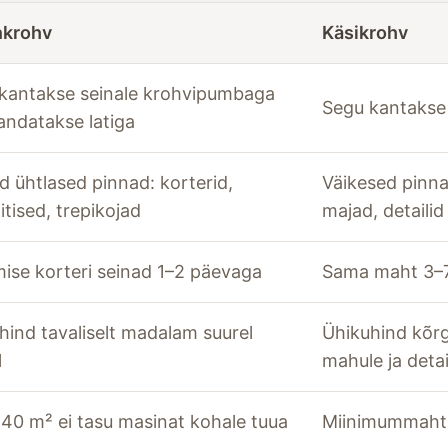
nkrohv
Käsikrohv
kantakse seinale krohvipumbaga
Segu kantakse 
sandatakse latiga
d ühtlased pinnad: korterid,
Väikesed pinn
itised, trepikojad
majad, detailid
ise korteri seinad 1–2 päevaga
Sama maht 3–
hind tavaliselt madalam suurel
Ühikuhind kõrg
l
mahule ja detai
u 40 m² ei tasu masinat kohale tuua
Miinimummahtu