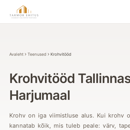
Hüppa põhisisu juurde
Tarmor Ehitus
Avaleht
Teenused
Krohvitööd
Krohvitööd Tallinnas
Harjumaal
Krohv on iga viimistluse alus. Kui krohv o
kannatab kõik, mis tuleb peale: värv, tap