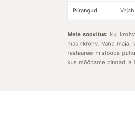
Piirangud
Vajab 
Meie soovitus:
kui krohv
masinkrohv. Vana maja, v
restaureerimistööde puhul
kus mõõdame pinnad ja h