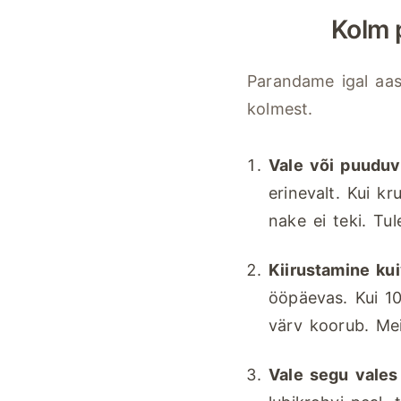
Kolm 
Parandame igal aas
kolmest.
Vale või puuduv
erinevalt. Kui kr
nake ei teki. Tu
Kiirustamine ku
ööpäevas. Kui 10
värv koorub. Mei
Vale segu vales