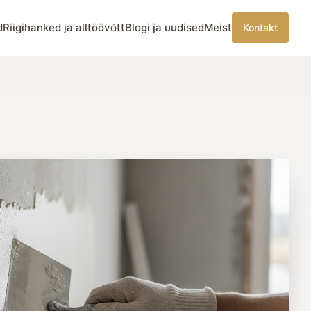
d
Riigihanked ja alltöövõtt
Blogi ja uudised
Meist
Kontakt