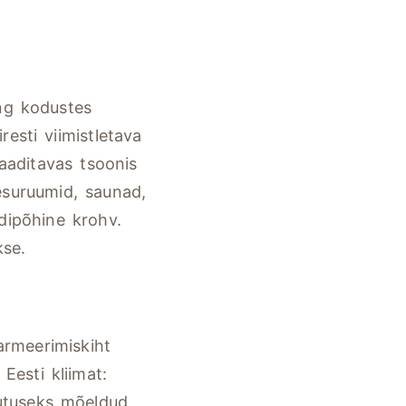
ing kodustes
esti viimistletava
laaditavas tsoonis
esuruumid, saunad,
dipõhine krohv.
kse.
armeerimiskiht
Eesti kliimat:
sutuseks mõeldud