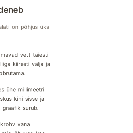
udeneb
lati on põhjus üks
imavad vett täiesti
iga kiiresti välja ja
kobrutama.
 ühe millimeetri
kus kihi sisse ja
 graafik surub.
tkrohv vana