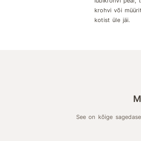
lubikrohvi peal,
krohvi või müürit
kotist üle jäi.
M
See on kõige sagedasem