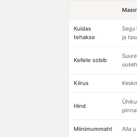
Masi
Kuidas
Segu 
tehakse
ja ta
Suure
Kellele sobib
uuseh
Kiirus
Keskm
Ühiku
Hind
pinna
Miinimummaht
Alla 