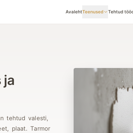
Avaleht
Teenused
Tehtud töö
 ja
n tehtud valesti,
eet, plaat. Tarmor