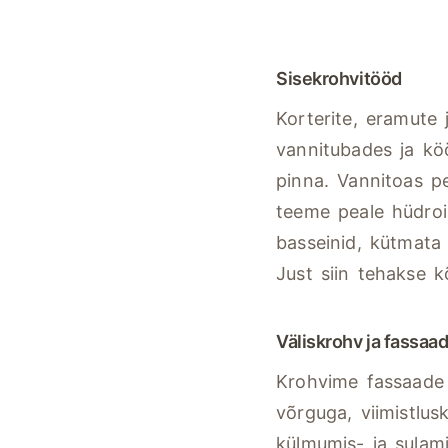
Sisekrohvitööd
Korterite, eramute 
vannitubades ja köö
pinna. Vannitoas pe
teeme peale hüdroi
basseinid, kütmata 
Just siin tehakse 
Väliskrohv ja fassaad
Krohvime fassaade n
võrguga, viimistlus
külmumis- ja sulami