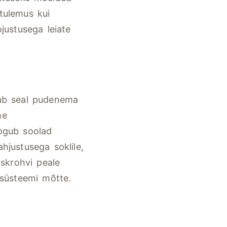
 tulemus kui
justusega leiate
kab seal pudenema
me
kogub soolad
hjustusega soklile,
iskrohvi peale
u süsteemi mõtte.