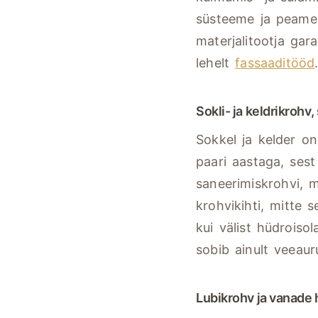
süsteeme ja peame k
materjalitootja gar
lehelt
fassaaditööd
Sokli- ja keldrikrohv
Sokkel ja kelder o
paari aastaga, sest
saneerimiskrohvi, m
krohvikihti, mitte 
kui välist hüdroisol
sobib ainult veeaur
Lubikrohv ja vanade