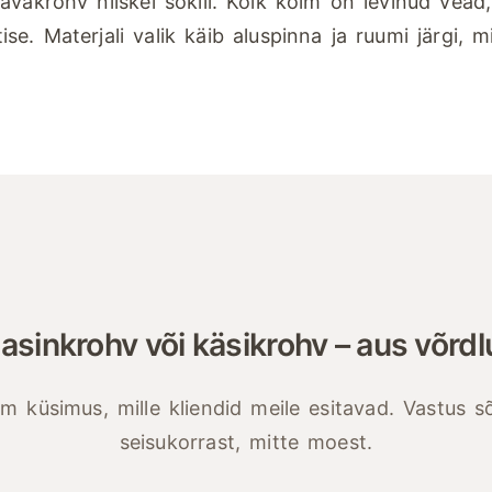
 tavakrohv niiskel soklil. Kõik kolm on levinud vea
ise. Materjali valik käib aluspinna ja ruumi järgi, mi
asinkrohv või käsikrohv – aus võrdl
 küsimus, mille kliendid meile esitavad. Vastus sõ
seisukorrast, mitte moest.