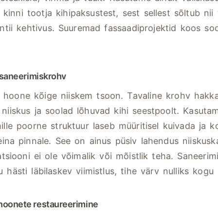
inni tootja kihipaksustest, sest sellest sõltub nii
antii kehtivus. Suuremad fassaadiprojektid koos soo
.
, saneerimiskrohv
n hoone kõige niiskem tsoon. Tavaline krohv hak
 niiskus ja soolad lõhuvad kihi seestpoolt. Kasuta
ille poorne struktuur laseb müüritisel kuivada ja 
seina pinnale. See on ainus püsiv lahendus niiskuska
atsiooni ei ole võimalik või mõistlik teha. Saneerim
u hästi läbilaskev viimistlus, tihe värv nulliks kog
 hoonete restaureerimine