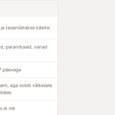
ja tasandatakse käsitsi
ad, parandused, vanad
7 päevaga
em, aga sobib väikesele
lidele
 ei ole