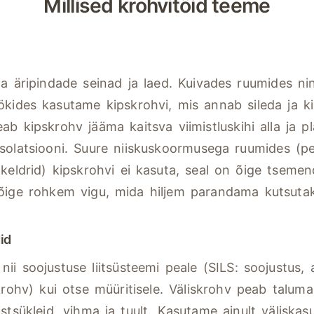
Millised krohvitöid teeme
ja äripindade seinad ja laed. Kuivades ruumides n
kides kasutame kipskrohvi, mis annab sileda ja kiir
ab kipskrohv jääma kaitsva viimistluskihi alla ja p
solatsiooni. Suure niiskuskoormusega ruumides (p
keldrid) kipskrohvi ei kasuta, seal on õige tsemen
kõige rohkem vigu, mida hiljem parandama kutsuta
id
ii soojustuse liitsüsteemi peale (SILS: soojustus, 
krohv) kui otse müüritisele. Väliskrohv peab taluma 
stsükleid, vihma ja tuult. Kasutame ainult väliska