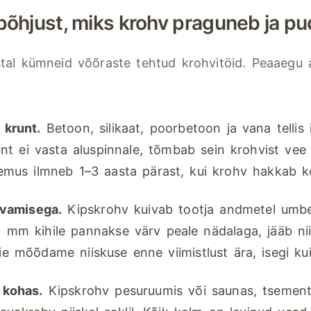
põhjust, miks krohv praguneb ja p
tal kümneid võõraste tehtud krohvitöid. Peaaegu a
 krunt.
Betoon, silikaat, poorbetoon ja vana tellis 
unt ei vasta aluspinnale, tõmbab sein krohvist vee li
lemus ilmneb 1–3 aasta pärast, kui krohv hakkab 
ivamisega.
Kipskrohv kuivab tootja andmetel umbes
 mm kihile pannakse värv peale nädalaga, jääb niis
e mõõdame niiskuse enne viimistlust ära, isegi kui
 kohas.
Kipskrohv pesuruumis või saunas, tsemen