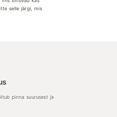
d, mis lõhuvad kas
tte selle järgi, mis
us
ltub pinna suurusest ja