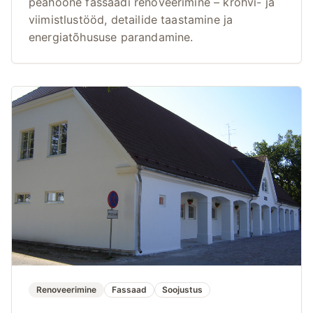
peahoone fassaadi renoveerimine – krohvi- ja
viimistlustööd, detailide taastamine ja
energiatõhususe parandamine.
Renoveerimine
Fassaad
Soojustus