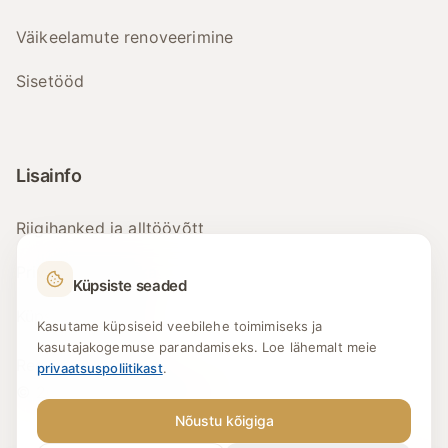
Väikeelamute renoveerimine
Sisetööd
Lisainfo
Riigihanked ja alltöövõtt
Privaatsuspoliitika
Küpsiste seaded
Küpsiste seaded
Kasutame küpsiseid veebilehe toimimiseks ja
kasutajakogemuse parandamiseks. Loe lähemalt meie
Reg. nr: 11045038
privaatsuspoliitikast
.
© 2026 Tarmor Ehitus OÜ
Nõustu kõigiga