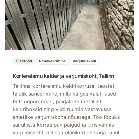
Sisetööd
Renoveerimine
Varjumiskoht
Korterelamu kelder ja varjumiskoht, Tallinn
Tallinna korterelamu keldrikorrusel teostati
täielik saneerimine, mille käigus valati uued
betoonpõrandad, paigaldati metallist
keldriboksid ning viidi ruumid vastavusse
ametlike varjumiskoha nõuetega. Töö lõpuks
sai ühistu korras panipaigad ja kriisivalmis
varjumiskoht, millega elanikud on väga rahul.