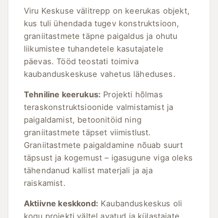
Viru Keskuse välitrepp on keerukas objekt,
kus tuli ühendada tugev konstruktsioon,
graniitastmete täpne paigaldus ja ohutu
liikumistee tuhandetele kasutajatele
päevas. Tööd teostati toimiva
kaubanduskeskuse vahetus läheduses.
Tehniline keerukus:
Projekti hõlmas
teraskonstruktsioonide valmistamist ja
paigaldamist, betoonitöid ning
graniitastmete täpset viimistlust.
Graniitastmete paigaldamine nõuab suurt
täpsust ja kogemust – igasugune viga oleks
tähendanud kallist materjali ja aja
raiskamist.
Aktiivne keskkond:
Kaubanduskeskus oli
kogu projekti vältel avatud ja külastajate