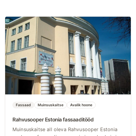
Fassaad
Muinsuskaitse
Avalik hoone
Rahvusooper Estonia fassaaditööd
Muinsuskaitse all oleva Rahvusooper Estonia