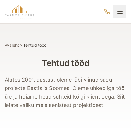
Hüppa põhisisu juurde
Tarmor Ehitus
Avaleht
Tehtud tööd
Tehtud tööd
Alates 2001. aastast oleme läbi viinud sadu
projekte Eestis ja Soomes. Oleme uhked iga töö
üle ja hoiame head suhteid kõigi klientidega. Siit
leiate valiku meie senistest projektidest.