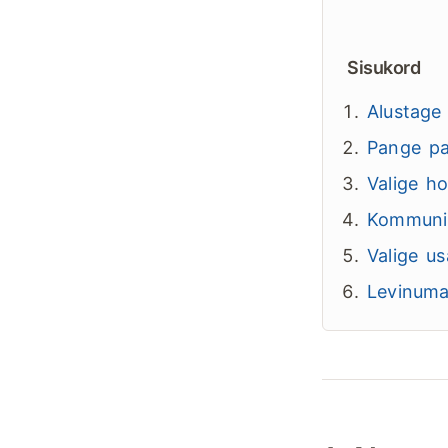
Sisukord
Alustage
Pange pai
Valige h
Kommunik
Valige u
Levinuma