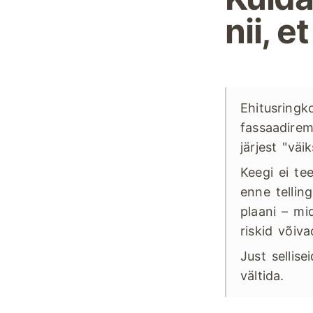
nii, e
Ehitusringk
fassaadirem
järjest "väi
Keegi ei te
enne tellin
plaani – mi
riskid võiva
Just sellis
vältida.