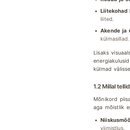
Liitekohad 
liited.
Akende ja 
külmasillad.
Lisaks visuaa
energiakulusi
külmad välisse
1.2 Millal tel
Mõnikord piis
aga mõistlik 
Niiskusmõ
viimistlus.