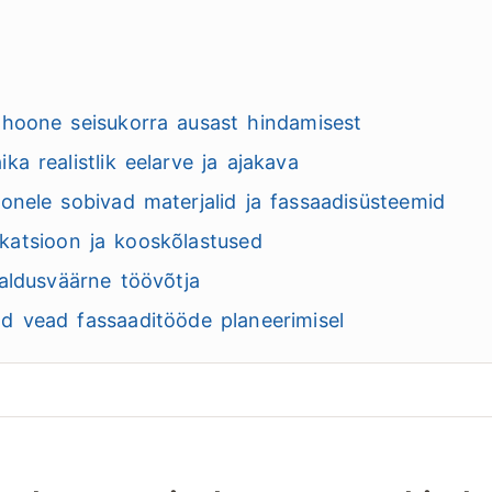
 hoone seisukorra ausast hindamisest
ka realistlik eelarve ja ajakava
oonele sobivad materjalid ja fassaadisüsteemid
atsioon ja kooskõlastused
saldusväärne töövõtja
d vead fassaaditööde planeerimisel