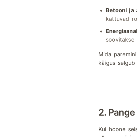
Betooni ja 
kattuvad r
Energiaana
soovitakse 
Mida paremini
käigus selgub
2. Pange 
Kui hoone sei