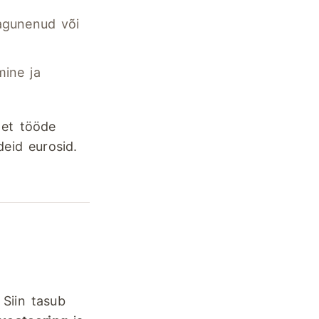
agunenud või
mine ja
 et tööde
eid eurosid.
Siin tasub