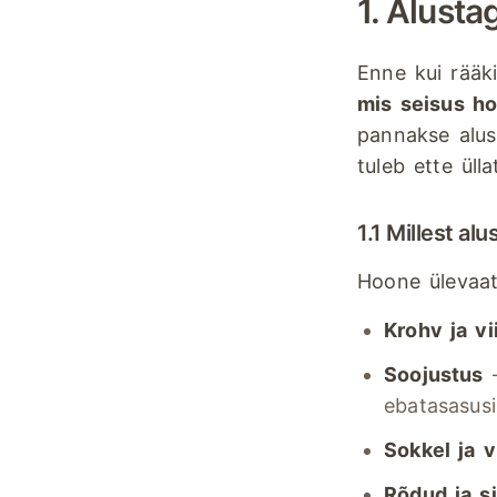
1. Alust
Enne kui rääki
mis seisus ho
pannakse alus
tuleb ette ülla
1.1 Millest al
Hoone ülevaat
Krohv ja vi
Soojustus
–
ebatasasusi
Sokkel ja 
Rõdud ja si