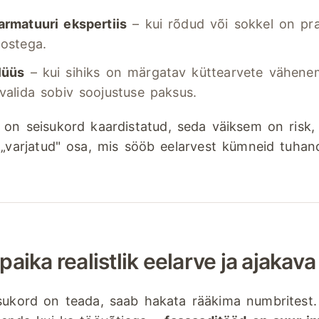
armatuuri ekspertiis
– kui rõdud või sokkel on pr
oostega.
lüüs
– kui sihiks on märgatav küttearvete vähene
valida sobiv soojustuse paksus.
 on seisukord kaardistatud, seda väiksem on risk,
 „varjatud" osa, mis sööb eelarvest kümneid tuhand
paika realistlik eelarve ja ajakava
sukord on teada, saab hakata rääkima numbritest. 