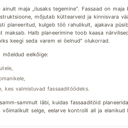
 ainult maja „ilusaks tegemine". Fassaad on maja k
truktsioone, mõjutab küttearveid ja kinnisvara vää
i planeeritud, kulgeb töö rahulikult, ajakava püsib
est maksab. Halb planeerimine toob kaasa närvilise
miks keegi seda varem ei öelnud" olukorrad.
 mõeldud eelkõige:
utele,
omanikele,
e, kes valmistuvad fassaaditöödeks.
samm-sammult läbi, kuidas fassaaditöid planeerida 
 võimalikult selge, eelarve kontrolli all ja elanikud