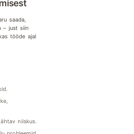
amisest
aru saada,
 – just siin
kas tööde ajal
id.
ke,
htav niiskus.
lu probleemid.