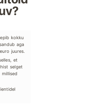
juv?
lepib kokku
isandub aga
euro juures.
elles, et
hist selget
 millised
ientidel