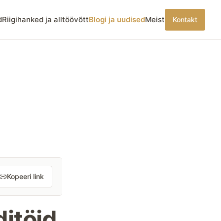
d
Riigihanked ja alltöövõtt
Blogi ja uudised
Meist
Kontakt
Kopeeri link
ditöid