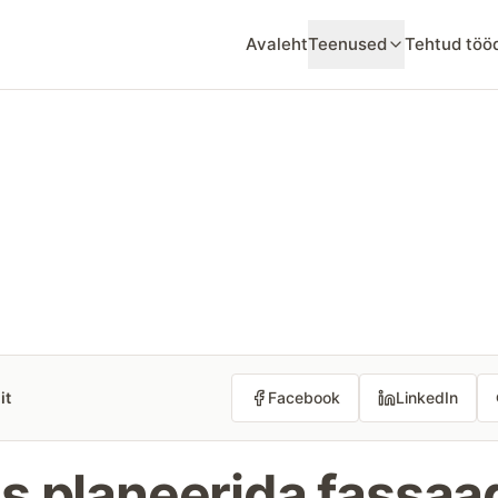
Avaleht
Teenused
Tehtud töö
it
Facebook
LinkedIn
s planeerida fassaa