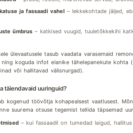
katuse ja fassaadi vahel
– lekkekohtade jäljed, eb
uste ümbrus
– katkised vuugid, tuuletõkkekihi kat
lsele ülevaatusele tasub vaadata varasemaid remond
d ning koguda infot elanike tähelepanekute kohta (
inad või hallitavad välisnurgad).
lida täiendavaid uuringuid?
ab kogenud töövõtja kohapealsest vaatlusest. Mõne
enne suurema otsuse tegemist tellida täpsemad uur
õtmised
– kui fassaadil on tumedad laigud, hallitus