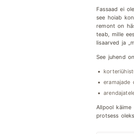
Fassaad ei ole
see hoiab kons
remont on häst
teab, mille e
lisaarved ja „
See juhend on
korteriühist
eramajade 
arendajatel
Allpool käime 
protsess oleks