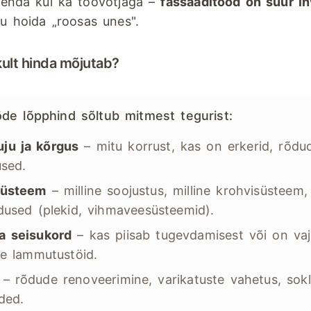
seenda kui ka töövõtjaga –
fassaaditööd on suur i
su hoida „roosas unes".
ikult hinda mõjutab?
de lõpphind sõltub mitmest tegurist:
ju ja kõrgus
– mitu korrust, kas on erkerid, rõdud
used.
süsteem
– milline soojustus, milline krohvisüsteem, 
ndused (plekid, vihmaveesüsteemid).
a seisukord
– kas piisab tugevdamisest või on va
ke lammutustöid.
– rõdude renoveerimine, varikatuste vahetus, sokli
ded.