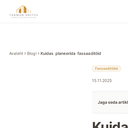
Hüppa põhisisu juurde
Tarmor Ehitus
Avaleht
Blogi
Kuidas planeerida fassaaditöid
Fassaaditööd
15.11.2025
Jaga seda artikl
Kuida