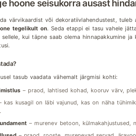
age hoone seisukorra ausast hind
da värvikaardist või dekoratiivlahendustest, tuleb 
one tegelikult on
. Seda etappi ei tasu vahele jätta
 sellele, kui täpne saab olema hinnapakkumine ja 
tusi.
ustada?
usel tasub vaadata vähemalt järgmisi kohti:
imistlus
– praod, lahtised kohad, kooruv värv, plek
 kas kusagil on läbi vajunud, kas on näha tühimik
.
vundament
– murenev betoon, külmakahjustused, nä
llused
– praod, rooste, murenevad servad, äravoo