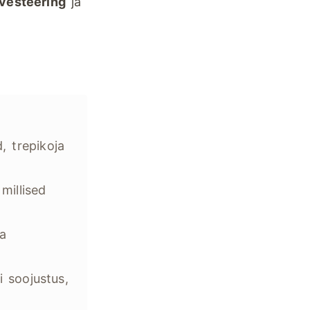
nvesteering
ja
, trepikoja
millised
ja
 soojustus,