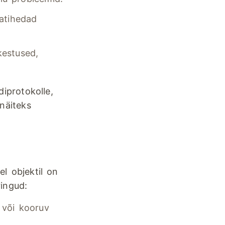
atihedad
kestused,
iprotokolle,
näiteks
l objektil on
ingud:
 või kooruv