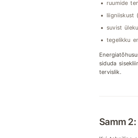
ruumide te
liigniiskust
suvist ülek
tegelikku e
Energiatõhusus
siduda sisekli
tervislik.
Samm 2: P