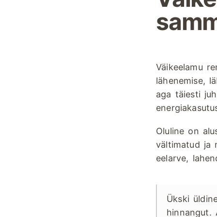
samm
Väikeelamu re
lähenemise, lä
aga täiesti ju
energiakasutus
Oluline on alu
vältimatud ja 
eelarve, lahen
Ükski üldin
hinnangut. 