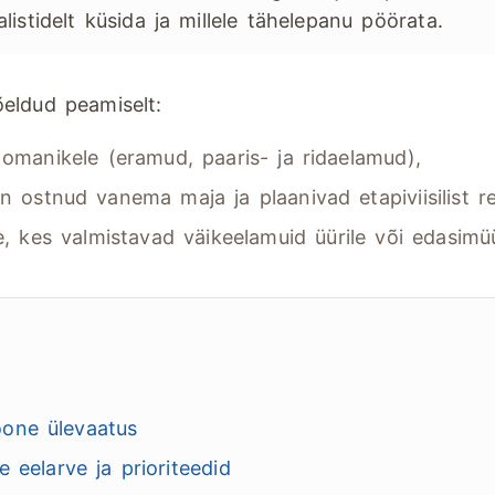
listidelt küsida ja millele tähelepanu pöörata.
eldud peamiselt:
omanikele (eramud, paaris- ja ridaelamud),
on ostnud vanema maja ja plaanivad etapiviisilist r
e, kes valmistavad väikeelamuid üürile või edasimü
one ülevaatus
e eelarve ja prioriteedid