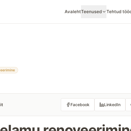
Avaleht
Teenused
Tehtud töö
eerimine
it
Facebook
LinkedIn
elamu renoveerimin