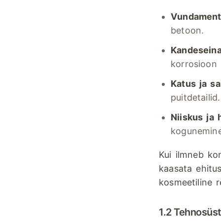
Vundament 
betoon.
Kandeseina
korrosioon
Katus ja sa
puitdetailid.
Niiskus ja h
kogunemine
Kui ilmneb kon
kaasata ehitu
kosmeetiline 
1.2 Tehnosüs