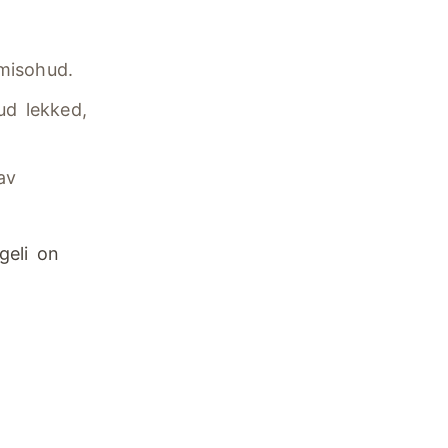
misohud.
ud lekked,
av
geli on