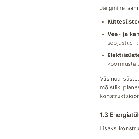
Järgmine sam
Küttesüst
Vee- ja ka
soojustus 
Elektrisüs
koormustal
Väsinud süstee
mõistlik plan
konstruktsioon
1.3 Energiatõh
Lisaks konstru