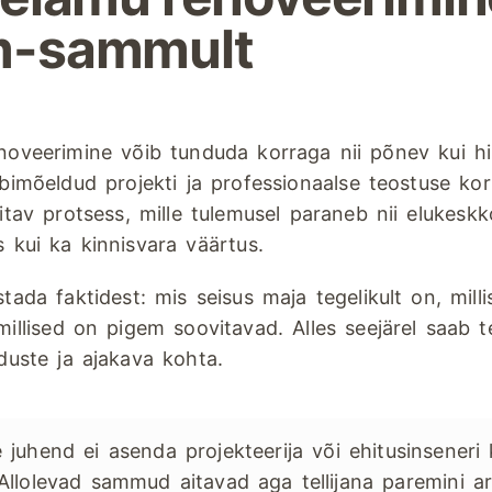
-sammult
noveerimine võib tunduda korraga nii põnev kui h
bimõeldud projekti ja professionaalse teostuse kor
hitav protsess, mille tulemusel paraneb nii elukesk
 kui ka kinnisvara väärtus.
stada faktidest: mis seisus maja tegelikult on, mil
millised on pigem soovitavad. Alles seejärel saab 
duste ja ajakava kohta.
e juhend ei asenda projekteerija või ehitusinseneri
Allolevad sammud aitavad aga tellijana paremini a