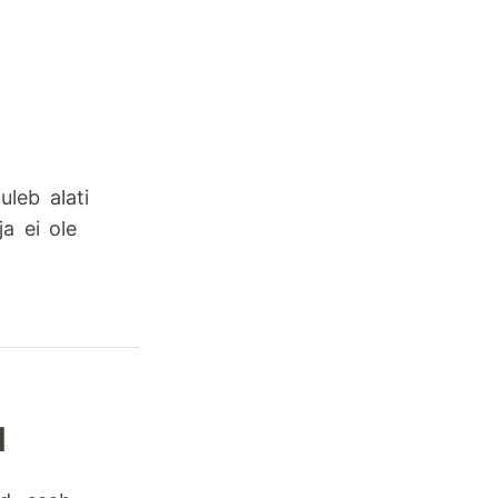
leb alati
ja ei ole
d