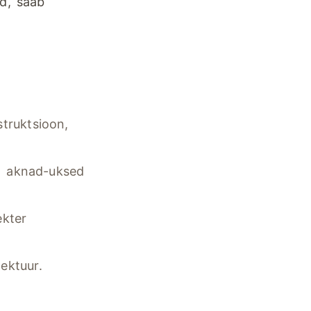
ud, saab
truktsioon,
s, aknad-uksed
ekter
ektuur.