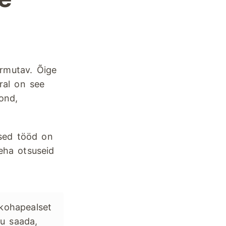
irmutav. Õige
ral on see
kond,
lised tööd on
teha otsuseid
 kohapealset
ru saada,