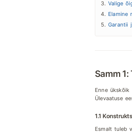
Valige õi
Elamine r
Garantii 
Samm 1: 
Enne ükskõik m
Ülevaatuse ee
1.1 Konstrukts
Esmalt tuleb v