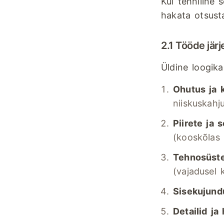
Kui tehniline
hakata otsus
2.1 Tööde järj
Üldine loogik
Ohutus ja 
niiskuskahj
Piirete ja
(kooskõlas 
Tehnosüst
(vajadusel 
Sisekujundu
Detailid ja