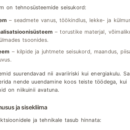
m on tehnosüsteemide seisukord:
eem
– seadmete vanus, töökindlus, lekke- ja külmu
nalisatsioonisüsteem
– torustike materjal, võimalik
külmades tsoonides.
teem
– kilpide ja juhtmete seisukord, maandus, piis
uvus.
mid suurendavad nii avariiriski kui energiakulu. Sa
eerida nende uuendamine koos teiste töödega, kui
id on niikuinii avatuna.
usus ja sisekliima
ktsioonidele ja tehnikale tasub hinnata: