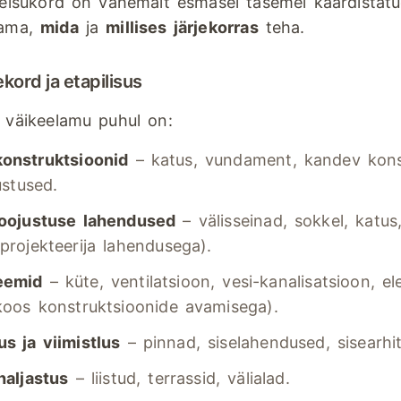
 seisukord on vähemalt esmasel tasemel kaardistat
tama,
mida
ja
millises järjekorras
teha.
ekord ja etapilisus
a väikeelamu puhul on:
konstruktsioonid
– katus, vundament, kandev kons
ustused.
 soojustuse lahendused
– välisseinad, sokkel, katu
projekteerija lahendusega).
eemid
– küte, ventilatsioon, vesi-kanalisatsioon, el
koos konstruktsioonide avamisega).
s ja viimistlus
– pinnad, siselahendused, sisearhit
 haljastus
– liistud, terrassid, välialad.