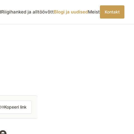
d
Riigihanked ja alltöövõtt
Blogi ja uudised
Meist
Kontakt
Kopeeri link
e