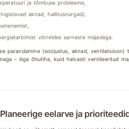
mperatuuri ja tõmbuse probleeme,
 (higistavad aknad, hallitusnurgad),
uumenemist,
nergiatarbimist võrreldes sarnaste majadega.
e parandamine (soojustus, aknad, ventilatsioon) tu
imaga – liiga õhutihe, kuid halvasti ventileeritud ma
laneerige eelarve ja prioriteedi