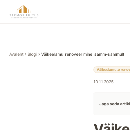
Hüppa põhisisu juurde
Tarmor Ehitus
Avaleht
Blogi
Väikeelamu renoveerimine samm-sammult
Väikeelamute renov
10.11.2025
Jaga seda artikl
Väike