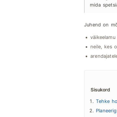
mida spetsia
Juhend on mõ
väikeelamu 
neile, kes 
arendajatel
Sisukord
Tehke ho
Planeerig