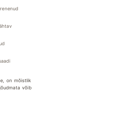
urenenud
ähtav
ud
saadi
e, on mõistlik
 jõudmata võib