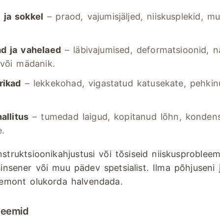
ja sokkel
– praod, vajumisjäljed, niiskusplekid, m
d ja vahelaed
– läbivajumised, deformatsioonid, n
 või mädanik.
rikad
– lekkekohad, vigastatud katusekate, pehkin
allitus
– tumedad laigud, kopitanud lõhn, konden
.
struktsioonikahjustusi või tõsiseid niiskusprobleem
sinsener või muu pädev spetsialist. Ilma põhjuseni
remont olukorda halvendada.
teemid