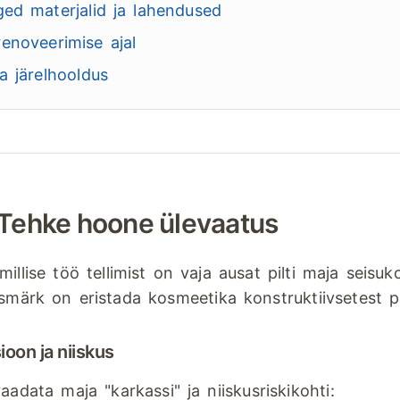
ged materjalid ja lahendused
enoveerimise ajal
ja järelhooldus
Tehke hoone ülevaatus
illise töö tellimist on vaja ausat pilti maja seisuko
smärk on eristada kosmeetika konstruktiivsetest p
ioon ja niiskus
aadata maja "karkassi" ja niiskusriskikohti: