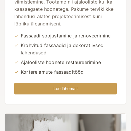
viimistlemine. Töötame nii ajalooliste kui ka
kaasaegsete hoonetega. Pakume terviklikke
lahendusi alates projekteerimisest kuni
lõpliku üleandmiseni.
✓
Fassaadi soojustamine ja renoveerimine
✓
Krohvitud fassaadid ja dekoratiivsed
lahendused
✓
Ajalooliste hoonete restaureerimine
✓
Korterelamute fassaaditööd
Loe lähemalt