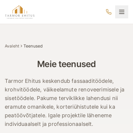
Hüppa põhisisu juurde
Tarmor Ehitus
Avaleht
Teenused
Meie teenused
Tarmor Ehitus keskendub fassaaditöödele,
krohvitöödele, väikeelamute renoveerimisele ja
sisetöödele. Pakume terviklikke lahendusi nii
eramute omanikele, korteriühistutele kui ka
peatöövõtjatele. Igale projektile läheneme
individuaalselt ja professionaalselt.