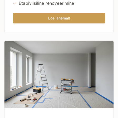
✓
Etapiviisiline renoveerimine
Loe lähemalt