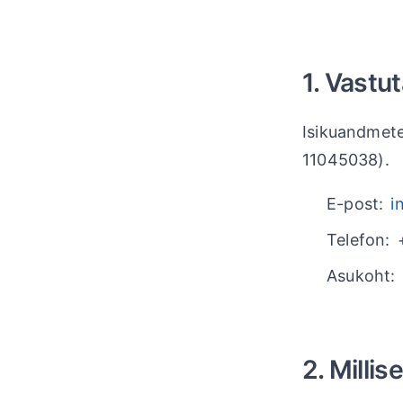
1. Vastut
Isikuandmete
11045038).
E-post:
i
Telefon:
Asukoht: 
2. Milli