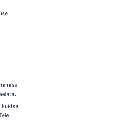
use
imimise
elata.
 kuidas
Teie