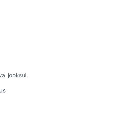
va jooksul.
bus