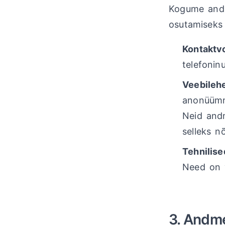
Kogume andme
osutamiseks 
Kontaktv
telefonin
Veebilehe
anonüümne
Neid andm
selleks n
Tehnilise
Need on v
3. Andm