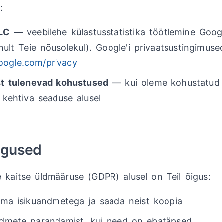
:
LC
— veebilehe külastusstatistika töötlemine Goog
nult Teie nõusolekul). Google'i privaatsustingimuse
google.com/privacy
t tulenevad kohustused
— kui oleme kohustatud
kehtiva seaduse alusel
õigused
 kaitse üldmääruse (GDPR) alusel on Teil õigus:
ma isikuandmetega ja saada neist koopia
dmete parandamist, kui need on ebatäpsed