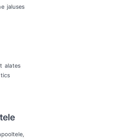
he jaluses
t alates
tics
tele
pooltele,