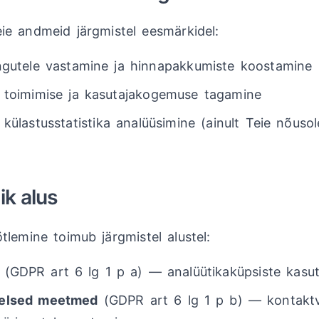
e andmeid järgmistel eesmärkidel:
ngutele vastamine ja hinnapakkumiste koostamine
 toimimise ja kasutajakogemuse tagamine
 külastusstatistika analüüsimine (ainult Teie nõusol
ik alus
lemine toimub järgmistel alustel:
(GDPR art 6 lg 1 p a) — analüütikaküpsiste kasu
elsed meetmed
(GDPR art 6 lg 1 p b) — kontakt