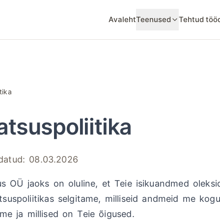
Avaleht
Teenused
Tehtud töö
tika
atsuspoliitika
ndatud: 08.03.2026
s OÜ jaoks on oluline, et Teie isikuandmed oleksid
atsuspoliitikas selgitame, milliseid andmeid me ko
e ja millised on Teie õigused.