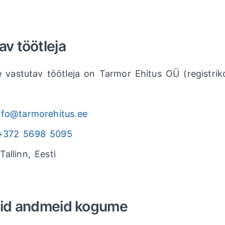
av töötleja
 vastutav töötleja on Tarmor Ehitus OÜ (registri
nfo@tarmorehitus.ee
+372 5698 5095
Tallinn, Eesti
seid andmeid kogume