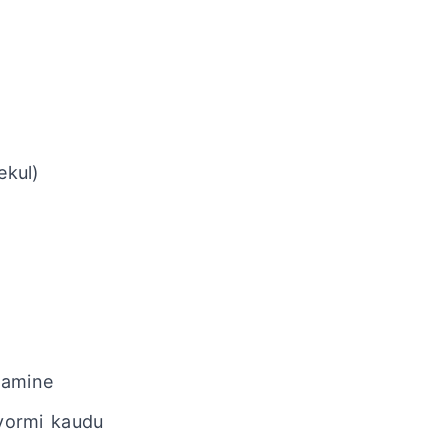
ekul)
tamine
vormi kaudu