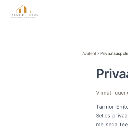
Hüppa põhisisu juurde
Tarmor Ehitus
Avaleht
Privaatsuspolii
Priva
Viimati uue
Tarmor Ehitu
Selles priva
me seda teem