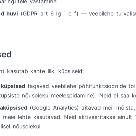
päringutele vastamine
ud huvi
(GDPR art 6 lg 1 p f) — veebilehe turvalis
sed
ht kasutab kahte liiki küpsiseid:
 küpsised
tagavad veebilehe põhifunktsioonide to
küpsiste nõusoleku meelespidamine). Neid ei saa ke
kaküpsised
(Google Analytics) aitavad meil mõista,
d meie lehte kasutavad. Neid aktiveeritakse ainult 
lisel nõusolekul.