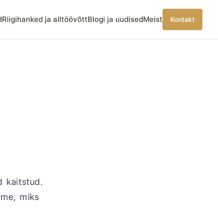
d
Riigihanked ja alltöövõtt
Blogi ja uudised
Meist
Kontakt
 kaitstud.
gume, miks