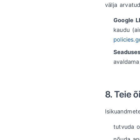
välja arvatud
Google L
kaudu (ai
policies.
Seaduses
avaldama 
8. Teie 
Isikuandmete
tutvuda o
nõuda an