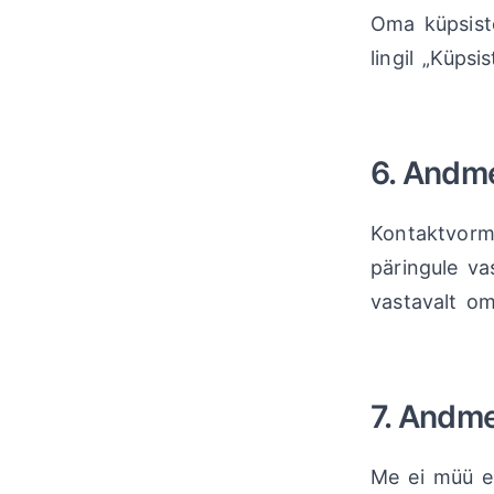
Oma küpsiste
lingil „Küpsi
6. Andme
Kontaktvorm
päringule va
vastavalt om
7. Andme
Me ei müü e