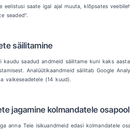
 eelistusi saate igal ajal muuta, klõpsates veebile
ste seaded".
te säilitamine
i kaudu saadud andmeid säilitame kuni kaks aasta
stamisest. Analüütikaandmeid säilitab Google Analy
a vaikeseadetele (14 kuud).
te jagamine kolmandatele osapool
ga anna Teie isikuandmeid edasi kolmandatele osa