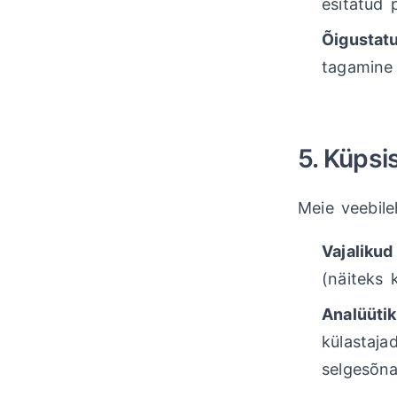
esitatud 
Õigustat
tagamine
5. Küpsi
Meie veebile
Vajalikud
(näiteks 
Analüüti
külastaja
selgesõna