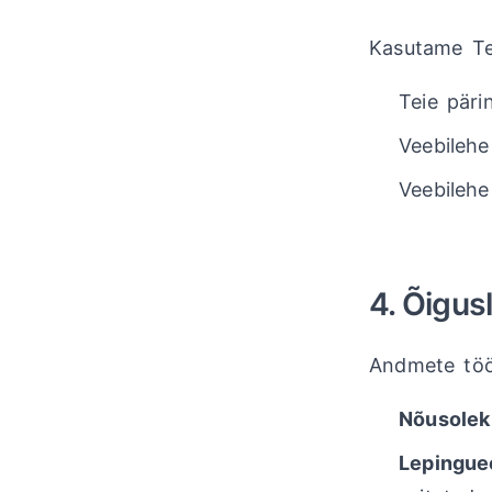
Kasutame Tei
Teie päri
Veebilehe
Veebilehe
4. Õigusl
Andmete tööt
Nõusolek
Lepingue