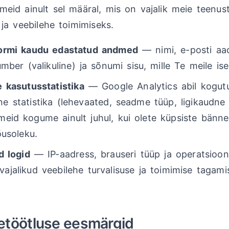
id ainult sel määral, mis on vajalik meie teenus
ja veebilehe toimimiseks.
ormi kaudu edastatud andmed
— nimi, e-posti aa
umber (valikuline) ja sõnumi sisu, mille Te meile is
 kasutusstatistika
— Google Analytics abil kogut
 statistika (lehevaated, seadme tüüp, ligikaudne 
eid kogume ainult juhul, kui olete küpsiste bänn
õusoleku.
d logid
— IP-aadress, brauseri tüüp ja operatsioon
ajalikud veebilehe turvalisuse ja toimimise tagami
etöötluse eesmärgid