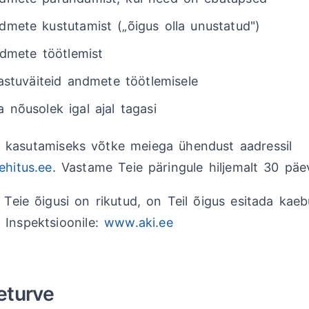
mete kustutamist („õigus olla unustatud")
ndmete töötlemist
astuväiteid andmete töötlemisele
 nõusolek igal ajal tagasi
 kasutamiseks võtke meiega ühendust aadressil
ehitus.ee
. Vastame Teie päringule hiljemalt 30 päe
et Teie õigusi on rikutud, on Teil õigus esitada kae
Inspektsioonile:
www.aki.ee
eturve