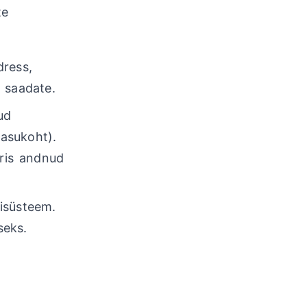
te
dress,
e saadate.
ud
asukoht).
eris andnud
isüsteem.
seks.